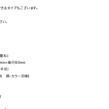
きるタイプもございます。
さい。
重ね)
7mm×奥行80mm
不可）
刷 柄：カラー印刷）
間