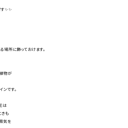
です✨✨
る場所に飾っておけます。
植物が
インです。
花は
ときも
囲気を