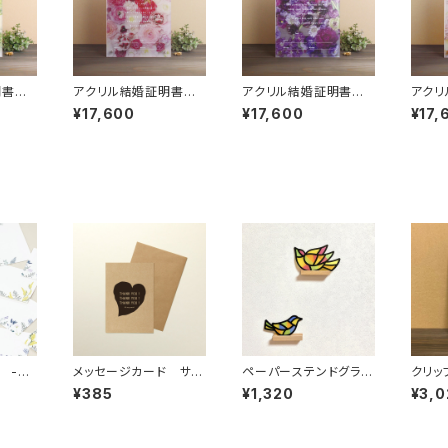
証明書
アクリル結婚証明書
アクリル結婚証明書
アク
グリー
フラワーマゼンタ
フラワーパープル
フラワ
¥17,600
¥17,600
¥17,
 -ミ
メッセージカード サン
ペーパーステンドグラス
クリッ
」
キュー 「C」
手作りキット（とり）
ック【
¥385
¥1,320
¥3,0