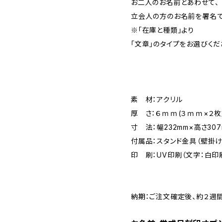
お二人のお名前とあわせて、
立会人の方のお名前を署名で
※「在庫と種類」より
「文章」のタイプをお選びくだ
素 材：アクリル
厚 さ：６ｍｍ(３ｍｍ×２枚
寸 法：幅232mm×高さ30
付属品：スタンド金具（壁掛け
印 刷：UV印刷（文字：白印
納期：ご注文確定後、約２週