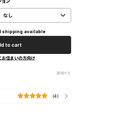
ション
なし
l shipping available
d to cart
にお住まいの方向け
通報する
(4)