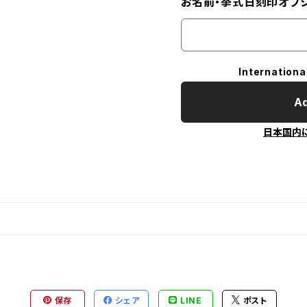
お名前・挙式日刻印オプ
Internationa
Ad
日本国内
保存
シェア
LINE
ポスト