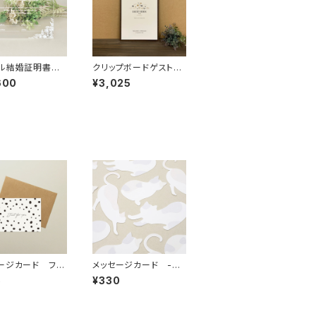
リル結婚証明書
クリップボードゲストブ
ツ
ック【D】ホワイト
600
¥3,025
ージカード フォ
メッセージカード -ミ
ー 「B」
ニ- 「ねこ」
5
¥330