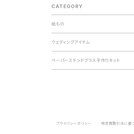
CATEGORY
紙もの
紙の詰め合わせセット
ウェディングアイテム
メッセージカード・アソートセット
アクリル結婚証明書
ペーパーステンドグラス手作りキット
メッセージカード・1枚入り
クリップボードゲストブック
木製ブロック席札
プライバシーポリシー
特定商取引法に基