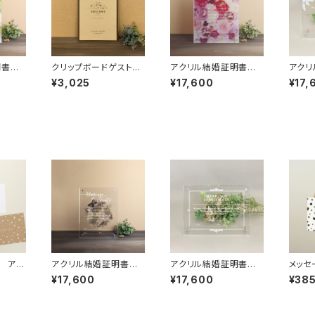
証明書
クリップボードゲストブ
アクリル結婚証明書
アク
グリー
ック【D】クラフト
フラワーマゼンタ
プラン
¥3,025
¥17,600
¥17,
 アソ
アクリル結婚証明書
アクリル結婚証明書
メッセ
A」
フラワーリース
クラシック ホワイトVe
ー・ユ
¥17,600
¥17,600
¥38
r