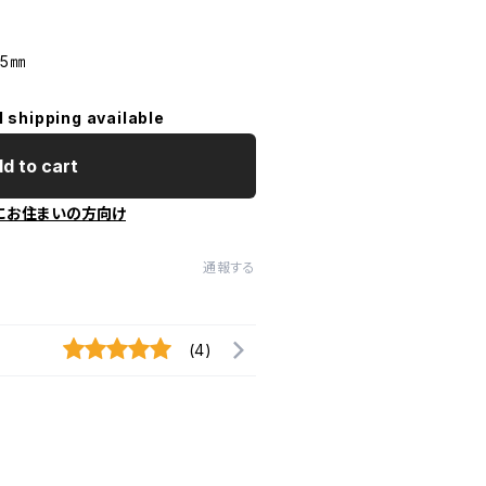
15㎜
l shipping available
d to cart
にお住まいの方向け
通報する
(4)