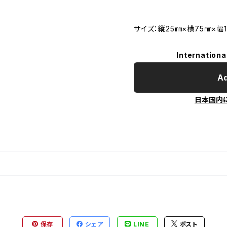
サイズ：縦25㎜×横75㎜×幅
Internationa
Ad
日本国内
保存
シェア
LINE
ポスト