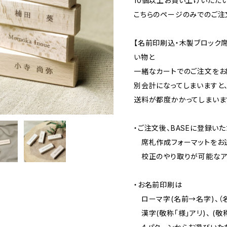
10個以上お買い上げいただ
こちらのページのみでのご注
【名前印刷込・木製ブロック席
い物と
一緒なカートでのご注文をお
別会計になってしまいますと
送料が都度かかってしまいま
・ご注文後、BASEに登録い
席札作成フォーマットをお送
校正のやり取りが可能なア
・お名前印刷は
ローマ字(名前→名字)、（
漢字(敬称「様」アリ)、 (敬