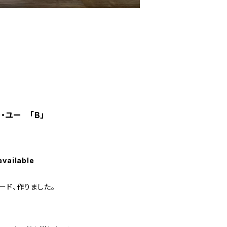
・ユー 「B」
available
ード、作りました。