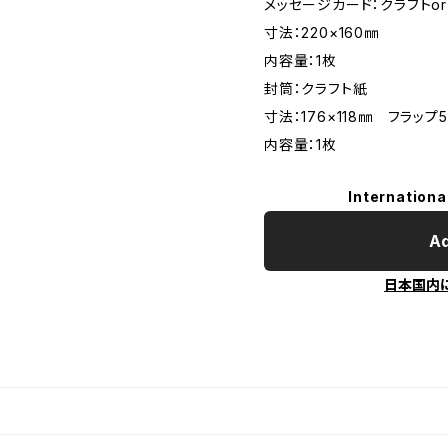
メッセージカード：クラフトo
寸法：220×160㎜
内容量：1枚
封筒：クラフト紙
寸法：176×118㎜ フラップ
内容量：1枚
Internationa
Ad
日本国内