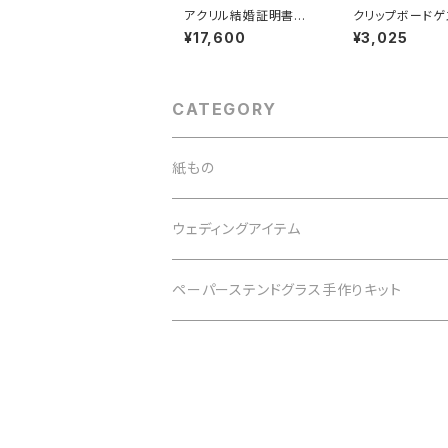
アクリル結婚証明書
クリップボードゲ
フラワーホワイトグリー
ック【C】ホワイト
¥17,600
¥3,025
ン
CATEGORY
紙もの
紙の詰め合わせセット
ウェディングアイテム
メッセージカード・アソートセット
アクリル結婚証明書
ペーパーステンドグラス手作りキット
メッセージカード・1枚入り
クリップボードゲストブック
木製ブロック席札