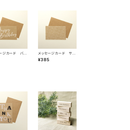
ージカード バー
メッセージカード サン
 「D」
キュー 「A」
5
¥385