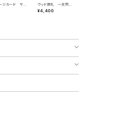
ージカード サン
ウッド席札 ～天然木
 「D」
のブロック席札・お名前
5
¥4,400
印刷込み