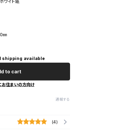
rホワイト紙
50㎜
l shipping available
d to cart
にお住まいの方向け
通報する
(4)