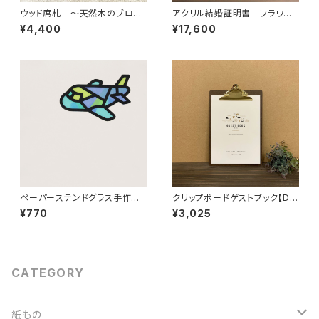
ウッド席札 ～天然木のブロッ
アクリル結婚証明書 フラワー
ク席札・お名前印刷込み
グリーン
¥4,400
¥17,600
ペーパーステンドグラス手作り
クリップボードゲストブック【D】
キット（ひこうき）
ホワイト
¥770
¥3,025
CATEGORY
紙もの