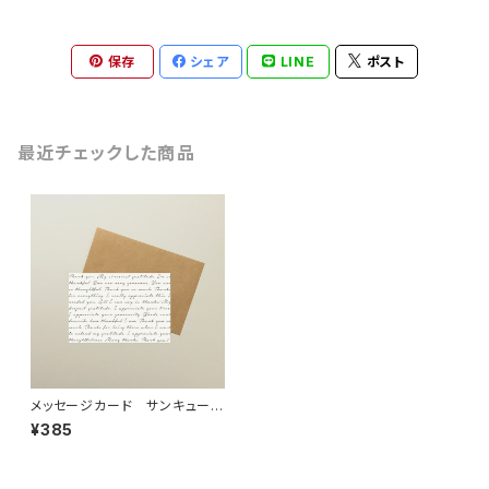
保存
シェア
LINE
ポスト
最近チェックした商品
メッセージカード サンキュー
「B」
¥385