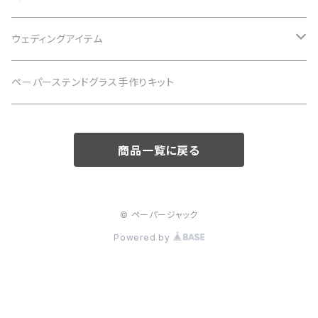
紙の詰め合わせセット
ウェディングアイテム
メッセージカード・アソートセット
アクリル結婚証明書
ペーパーステンドグラス手作りキット
メッセージカード・1枚入り
クリップボードゲストブック
商品一覧に戻る
木製ブロック席札
© ペーパージャック
Powered by