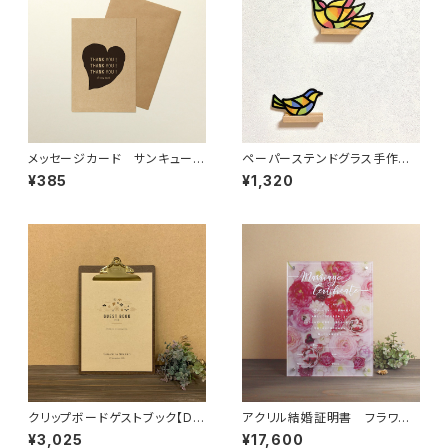
メッセージカード サンキュー
ペーパーステンドグラス手作り
「C」
キット（とり）
¥385
¥1,320
クリップボードゲストブック【D】
アクリル結婚証明書 フラワー
クラフト
マゼンタ
¥3,025
¥17,600