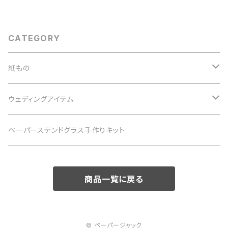
CATEGORY
紙もの
紙の詰め合わせセット
ウェディングアイテム
メッセージカード・アソートセット
アクリル結婚証明書
ペーパーステンドグラス手作りキット
メッセージカード・1枚入り
クリップボードゲストブック
商品一覧に戻る
木製ブロック席札
© ペーパージャック