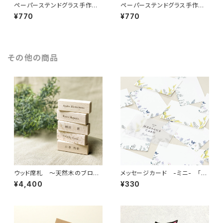
ペーパーステンドグラス手作り
ペーパーステンドグラス手作り
キット（バラ）
キット（きんぎょ）
¥770
¥770
その他の商品
ウッド席札 ～天然木のブロッ
メッセージカード -ミニ- 「ボ
ク席札・お名前印刷込み
タニカル」
¥4,400
¥330